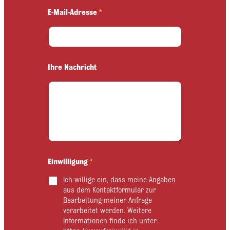
l
E-Mail-Adresse
*
l
i
g
u
n
g
Ihre Nachricht
E
-
M
a
i
l
-
A
d
Einwilligung
*
r
e
Ich willige ein, dass meine Angaben
s
aus dem Kontaktformular zur
s
Bearbeitung meiner Anfrage
e
verarbeitet werden. Weitere
Informationen finde ich unter: