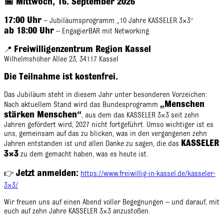
📅 Mittwoch, 16. September 2026
17:00 Uhr
– Jubiläumsprogramm „10 Jahre KASSELER 3×3“
ab 18:00 Uhr
– EngagierBAR mit Networking
Freiwilligenzentrum Region Kassel
📍
Wilhelmshöher Allee 23, 34117 Kassel
Die Teilnahme ist kostenfrei.
Das Jubiläum steht in diesem Jahr unter besonderen Vorzeichen:
„Menschen
Nach aktuellem Stand wird das Bundesprogramm
stärken Menschen“
, aus dem das KASSELER 3×3 seit zehn
Jahren gefördert wird, 2027 nicht fortgeführt. Umso wichtiger ist es
uns, gemeinsam auf das zu blicken, was in den vergangenen zehn
KASSELER
Jahren entstanden ist und allen Danke zu sagen, die das
3×3
zu dem gemacht haben, was es heute ist.
Jetzt anmelden:
👉
https://www.freiwillig-in-kassel.de/kasseler-
3×3/
Wir freuen uns auf einen Abend voller Begegnungen – und darauf, mit
euch auf zehn Jahre KASSELER 3×3 anzustoßen.