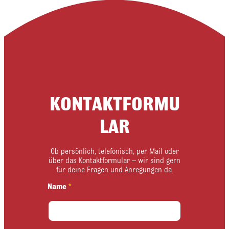
KONTAKTFORMU
LAR
Ob persönlich, telefonisch, per Mail oder
über das Kontaktformular – wir sind gern
für deine Fragen und Anregungen da.
*
Name
*
E
i
n
w
i