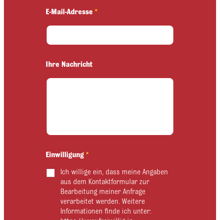
E
E-Mail-Adresse
*
-
M
a
i
l
-
Ihre Nachricht
A
d
r
e
s
s
e
N
a
c
Einwilligung
*
h
Ich willige ein, dass meine Angaben
r
i
aus dem Kontaktformular zur
c
Bearbeitung meiner Anfrage
h
verarbeitet werden. Weitere
t
Informationen finde ich unter:
E