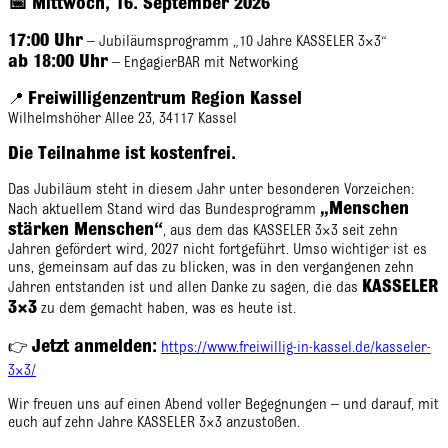
📅 Mittwoch, 16. September 2026
17:00 Uhr
– Jubiläumsprogramm „10 Jahre KASSELER 3×3“
ab 18:00 Uhr
– EngagierBAR mit Networking
Freiwilligenzentrum Region Kassel
📍
Wilhelmshöher Allee 23, 34117 Kassel
Die Teilnahme ist kostenfrei.
Das Jubiläum steht in diesem Jahr unter besonderen Vorzeichen:
„Menschen
Nach aktuellem Stand wird das Bundesprogramm
stärken Menschen“
, aus dem das KASSELER 3×3 seit zehn
Jahren gefördert wird, 2027 nicht fortgeführt. Umso wichtiger ist es
uns, gemeinsam auf das zu blicken, was in den vergangenen zehn
KASSELER
Jahren entstanden ist und allen Danke zu sagen, die das
3×3
zu dem gemacht haben, was es heute ist.
Jetzt anmelden:
👉
https://www.freiwillig-in-kassel.de/kasseler-
3×3/
Wir freuen uns auf einen Abend voller Begegnungen – und darauf, mit
euch auf zehn Jahre KASSELER 3×3 anzustoßen.