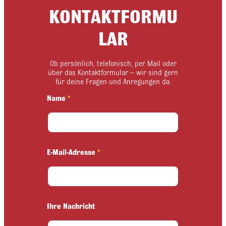
KONTAKTFORMU
LAR
Ob persönlich, telefonisch, per Mail oder
über das Kontaktformular – wir sind gern
für deine Fragen und Anregungen da.
Name
*
I
E-Mail-Adresse
*
h
r
e
E
-
M
Ihre Nachricht
a
i