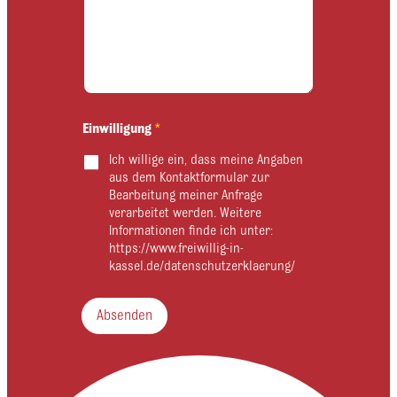
l
-
A
d
r
e
s
s
Einwilligung
*
e
Ich willige ein, dass meine Angaben
E
i
aus dem Kontaktformular zur
n
Bearbeitung meiner Anfrage
w
verarbeitet werden. Weitere
i
Informationen finde ich unter:
l
https://www.freiwillig-in-
l
kassel.de/datenschutzerklaerung/
i
g
u
Absenden
n
g