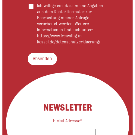
e
Ich willige ein, dass meine Angaben
N
a
aus dem Kontaktformular zur
m
Bearbeitung meiner Anfrage
e
verarbeitet werden. Weitere
Informationen finde ich unter:
https://www.freiwillig-in-
kassel.de/datenschutzerklaerung/
Absenden
NEWSLETTER
E-Mail Adresse*