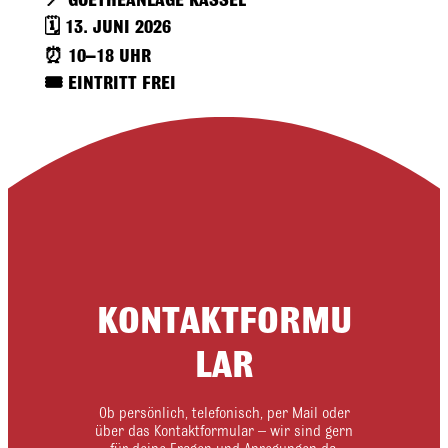
📍
GOETHEANLAGE KASSEL
🗓️ 13. JUNI 2026
⏰ 10–18 UHR
🎟️ EINTRITT FREI
KONTAKTFORMU
LAR
Ob persönlich, telefonisch, per Mail oder
über das Kontaktformular – wir sind gern