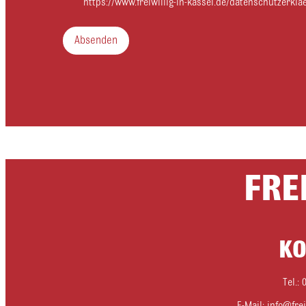
https://www.freiwillig-in-kassel.de/datenschutzerkla
Absenden
FRE
KO
Tel.: