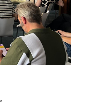
r
in.
e.