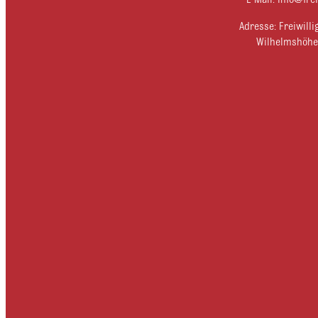
E-Mail: info@fre
Adresse: Freiwil
Wilhelmshöher