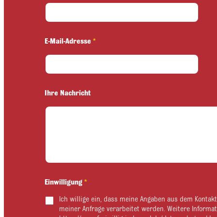
m
e
E
i
n
E-Mail-Adresse
*
w
i
l
l
i
g
Ihre Nachricht
u
n
g
N
a
c
h
r
i
Einwilligung
*
c
h
Ich willige ein, dass meine Angaben aus dem Kontak
t
meiner Anfrage verarbeitet werden. Weitere Informat